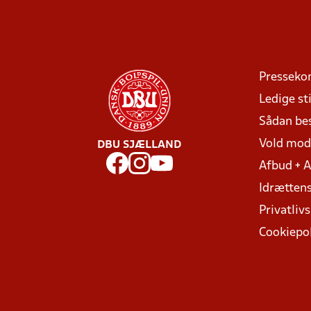
Presseko
Ledige sti
Sådan be
Vold mo
DBU SJÆLLAND
Afbud + 
Idrættens
Privatlivs
Cookiepol