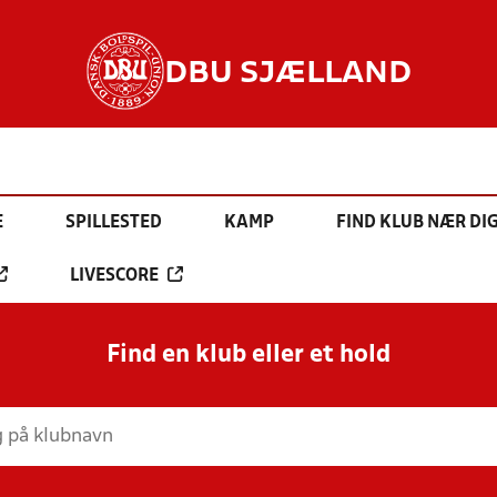
DBU SJÆLLAND
E
SPILLESTED
KAMP
FIND KLUB NÆR DI
LIVESCORE
Find en klub eller et hold