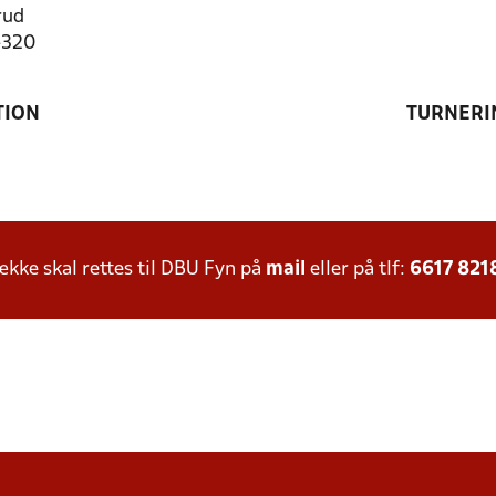
rud
4320
TION
TURNERI
ke skal rettes til DBU Fyn på
mail
eller på tlf:
6617 821