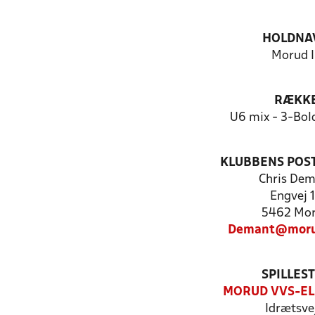
HOLDNA
Morud I
RÆKK
U6 mix - 3-Bold
KLUBBENS POS
Chris Dem
Engvej 
5462 Mo
Demant@moru
SPILLES
MORUD VVS-EL
Idrætsve