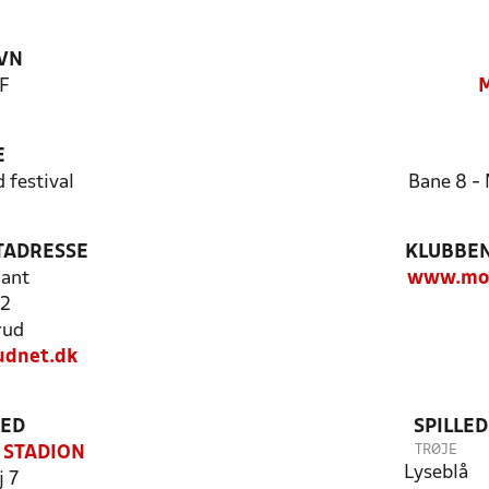
VN
F
M
E
 festival
Bane 8 - 
TADRESSE
KLUBBEN
ant
www.mor
12
rud
dnet.dk
TED
SPILLE
TRØJE
 STADION
Lyseblå
j 7