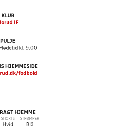
KLUB
orud IF
PULJE
Mødetid kl. 9.00
S HJEMMESIDE
ud.dk/fodbold
DRAGT HJEMME
SHORTS
STRØMPER
Hvid
Blå