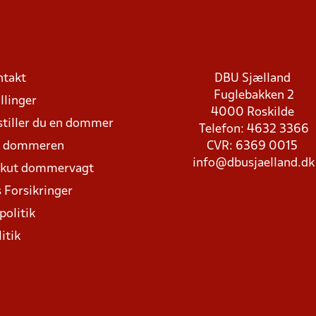
ntakt
DBU Sjælland
Fuglebakken 2
llinger
4000 Roskilde
stiller du en dommer
Telefon: 4632 3366
d dommeren
CVR: 6369 0015
info@dbusjaelland.dk
Akut dommervagt
 Forsikringer
politik
itik