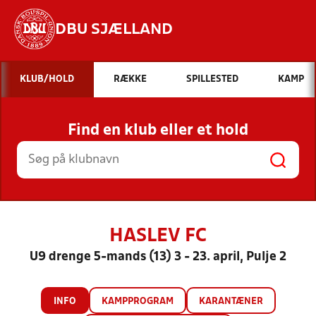
DBU SJÆLLAND
Hvad vil du søge efter?
KLUB/HOLD
RÆKKE
SPILLESTED
KAMP
INDHOLD OG NYHEDER
Find en klub eller et hold
STILLINGER, RESULTATER, KLUBBER OG
HOLD
HASLEV FC
U9 drenge 5-mands (13) 3 - 23. april, Pulje 2
INFO
KAMPPROGRAM
KARANTÆNER