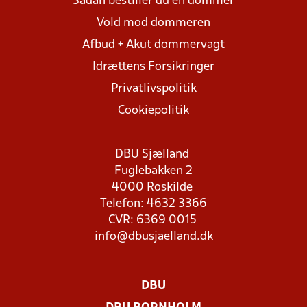
Sådan bestiller du en dommer
Vold mod dommeren
Afbud + Akut dommervagt
Idrættens Forsikringer
Privatlivspolitik
Cookiepolitik
DBU Sjælland
Fuglebakken 2
4000 Roskilde
Telefon: 4632 3366
CVR: 6369 0015
info@dbusjaelland.dk
DBU