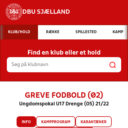
DBU SJÆLLAND
Hvad vil du søge efter?
KLUB/HOLD
RÆKKE
SPILLESTED
KAMP
INDHOLD OG NYHEDER
Find en klub eller et hold
STILLINGER, RESULTATER, KLUBBER OG
HOLD
GREVE FODBOLD (Ø2)
Ungdomspokal U17 Drenge (05) 21/22
INFO
KAMPPROGRAM
KARANTÆNER