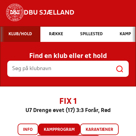
DBU SJÆLLAND
Hvad vil du søge efter?
KLUB/HOLD
RÆKKE
SPILLESTED
KAMP
INDHOLD OG NYHEDER
Find en klub eller et hold
STILLINGER, RESULTATER, KLUBBER OG
HOLD
FIX 1
U7 Drenge øvet (17) 3:3 Forår, Rød
INFO
KAMPPROGRAM
KARANTÆNER