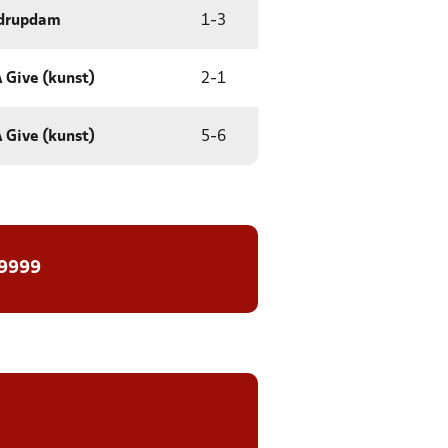
mdrupdam
1
-
3
Give (kunst)
2
-
1
Give (kunst)
5
-
6
 9999