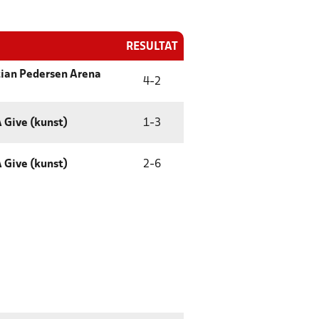
RESULTAT
tian Pedersen Arena
4
-
2
Give (kunst)
1
-
3
Give (kunst)
2
-
6