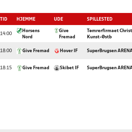
TID
HJEMME
UDE
SPILLESTED
Horsens
Give
Tømrerfirmaet Chris
14:00
Nord
Fremad
Kunst-Østb
18:00
Give Fremad
Hover IF
SuperBrugsen ARENA 
18:15
Give Fremad
Skibet IF
SuperBrugsen ARENA 