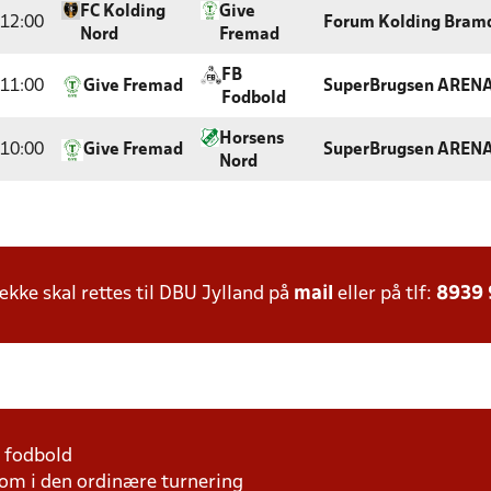
FC Kolding
Give
12:00
Forum Kolding Bra
Nord
Fremad
FB
11:00
Give Fremad
SuperBrugsen ARENA 
Fodbold
Horsens
10:00
Give Fremad
SuperBrugsen ARENA 
Nord
ke skal rettes til DBU Jylland på
mail
eller på tlf:
8939
1 fodbold
som i den ordinære turnering