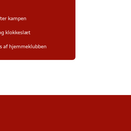
efter kampen
 og klokkeslæt
des af hjemmeklubben