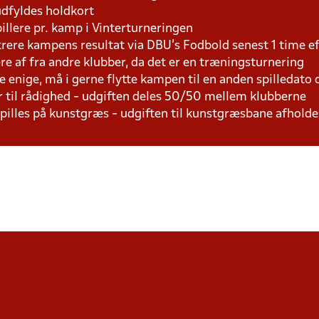
udfyldes holdkort
pillere pr. kamp i Vinterturneringen
trere kampens resultat via DBU's Fodbold senest 1 time 
lere af fra andre klubber, da det er en træningsturnering
e enige, må i gerne flytte kampen til en anden spilledato
r til rådighed - udgiften deles 50/50 mellem klubberne
 spilles på kunstgræs - udgiften til kunstgræsbane afhol