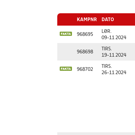
KAMPNR
DATO
LØR.
968695
09-11 2024
TIRS.
968698
19-11 2024
TIRS.
968702
26-11 2024