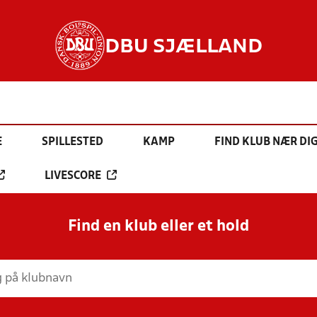
DBU SJÆLLAND
E
SPILLESTED
KAMP
FIND KLUB NÆR DI
LIVESCORE
Find en klub eller et hold