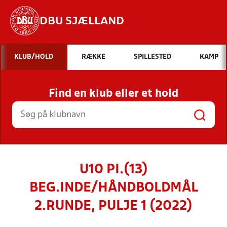
DBU SJÆLLAND
Hvad vil du søge efter?
KLUB/HOLD
RÆKKE
SPILLESTED
KAMP
INDHOLD OG NYHEDER
Find en klub eller et hold
STILLINGER, RESULTATER, KLUBBER OG
HOLD
U10 PI.(13)
BEG.INDE/HÅNDBOLDMÅL
2.RUNDE, PULJE 1 (2022)