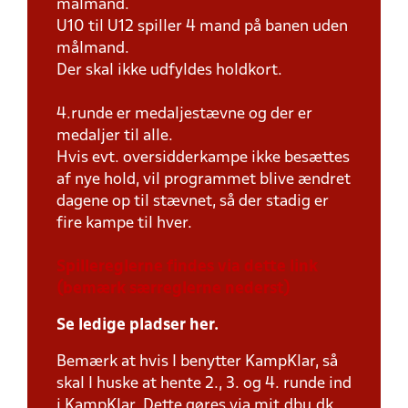
målmand.
U10 til U12 spiller 4 mand på banen uden
målmand.
Der skal ikke udfyldes holdkort.
4.runde er medaljestævne og der er
medaljer til alle.
Hvis evt. oversidderkampe ikke besættes
af nye hold, vil programmet blive ændret
dagene op til stævnet, så der stadig er
fire kampe til hver.
Spillereglerne findes via dette link
(bemærk særreglerne nederst)
Se ledige pladser her.
Bemærk at hvis I benytter KampKlar, så
skal I huske at hente 2., 3. og 4. runde ind
i KampKlar. Dette gøres via mit.dbu.dk,