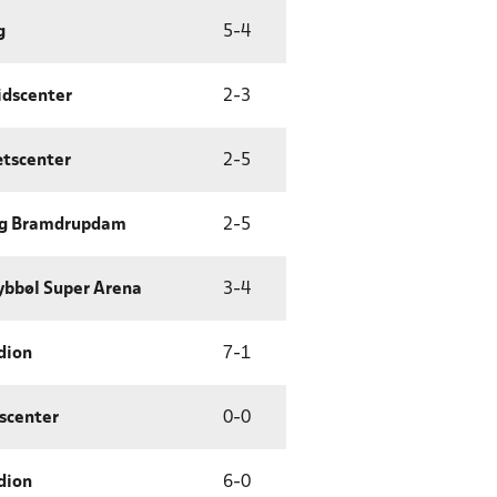
g
5
-
4
idscenter
2
-
3
ætscenter
2
-
5
ng Bramdrupdam
2
-
5
bbøl Super Arena
3
-
4
dion
7
-
1
scenter
0
-
0
dion
6
-
0