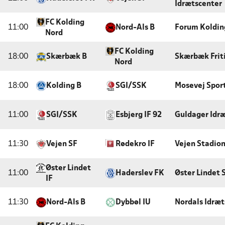
Idrætscenter
FC Kolding
11:00
Nord-Als B
Forum Koldi
Nord
FC Kolding
18:00
Skærbæk B
Skærbæk Frit
Nord
18:00
Kolding B
SGI/SSK
Mosevej Spor
11:00
SGI/SSK
Esbjerg IF 92
Guldager Idr
11:30
Vejen SF
Rødekro IF
Vejen Stadio
Øster Lindet
11:00
Haderslev FK
Øster Lindet 
IF
11:30
Nord-Als B
Dybbøl IU
Nordals Idræt