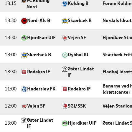
FC Kolding
18:15
Kolding B
Forum Koldi
Nord
18:30
Nord-Als B
Skærbæk B
Nordals Idræt
18:30
Hjordkær UIF
Vejen SF
Hjordkær Sta
18:00
Skærbæk B
Dybbøl IU
Skærbæk Frit
Øster Lindet
18:30
Rødekro IF
Fladhøj Idræt
IF
Banerne ved 
11:00
Haderslev FK
Rødekro IF
Idrætscenter
12:00
Vejen SF
SGI/SSK
Vejen Stadio
Øster Lindet
13:00
Hjordkær UIF
Øster Lindet 
IF