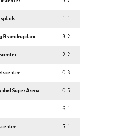
idscenter
5
-
7
tsplads
1
-
1
ng Bramdrupdam
3
-
2
scenter
2
-
2
ætscenter
0
-
3
bbøl Super Arena
0
-
5
n
6
-
1
scenter
5
-
1