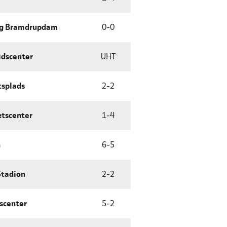
ng Bramdrupdam
0
-
0
idscenter
UHT
tsplads
2
-
2
ætscenter
1
-
4
n
6
-
5
Stadion
2
-
2
scenter
5
-
2