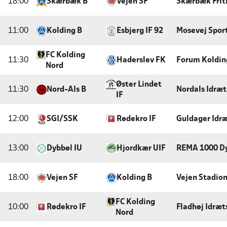
18:00
Skærbæk B
Vejen SF
Skærbæk Frit
11:00
Kolding B
Esbjerg IF 92
Mosevej Spor
FC Kolding
11:30
Haderslev FK
Forum Koldi
Nord
Øster Lindet
11:30
Nord-Als B
Nordals Idræt
IF
12:00
SGI/SSK
Rødekro IF
Guldager Idr
13:00
Dybbøl IU
Hjordkær UIF
REMA 1000 Dy
18:00
Vejen SF
Kolding B
Vejen Stadio
FC Kolding
10:00
Rødekro IF
Fladhøj Idræt
Nord