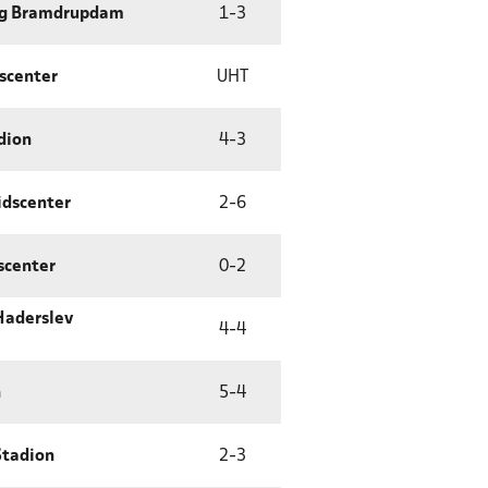
ng Bramdrupdam
1
-
3
scenter
UHT
dion
4
-
3
idscenter
2
-
6
scenter
0
-
2
Haderslev
4
-
4
n
5
-
4
Stadion
2
-
3