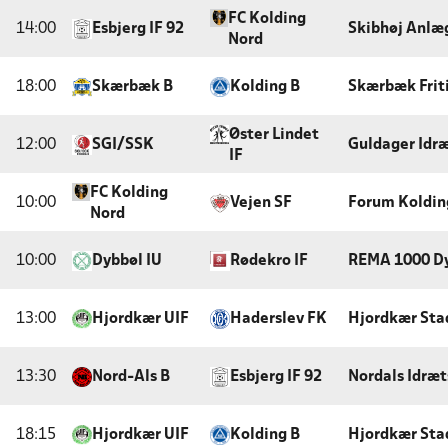
FC Kolding
14:00
Esbjerg IF 92
Skibhøj Anlæ
Nord
18:00
Skærbæk B
Kolding B
Skærbæk Frit
Øster Lindet
12:00
SGI/SSK
Guldager Idr
IF
FC Kolding
10:00
Vejen SF
Forum Koldi
Nord
10:00
Dybbøl IU
Rødekro IF
REMA 1000 Dy
13:00
Hjordkær UIF
Haderslev FK
Hjordkær Sta
13:30
Nord-Als B
Esbjerg IF 92
Nordals Idræt
18:15
Hjordkær UIF
Kolding B
Hjordkær Sta