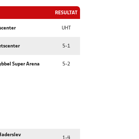
RESULTAT
scenter
UHT
ætscenter
5
-
1
bbøl Super Arena
5
-
2
Haderslev
1
-
4