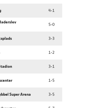
g
4
-
1
Haderslev
5
-
0
tsplads
3
-
3
n
1
-
2
Stadion
3
-
1
scenter
1
-
5
bbøl Super Arena
3
-
5