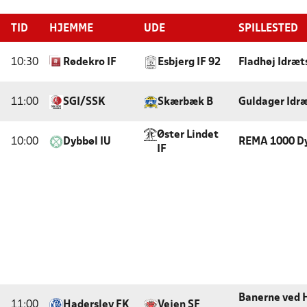
TID
HJEMME
UDE
SPILLESTED
10:30
Rødekro IF
Esbjerg IF 92
Fladhøj Idræt
11:00
SGI/SSK
Skærbæk B
Guldager Idr
Øster Lindet
10:00
Dybbøl IU
REMA 1000 Dy
IF
Banerne ved 
11:00
Haderslev FK
Vejen SF